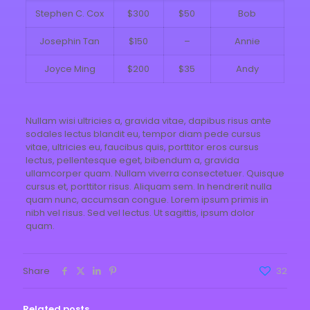
Stephen C. Cox
$300
$50
Bob
Josephin Tan
$150
–
Annie
Joyce Ming
$200
$35
Andy
Nullam wisi ultricies a, gravida vitae, dapibus risus ante
sodales lectus blandit eu, tempor diam pede cursus
vitae, ultricies eu, faucibus quis, porttitor eros cursus
lectus, pellentesque eget, bibendum a, gravida
ullamcorper quam. Nullam viverra consectetuer. Quisque
cursus et, porttitor risus. Aliquam sem. In hendrerit nulla
quam nunc, accumsan congue. Lorem ipsum primis in
nibh vel risus. Sed vel lectus. Ut sagittis, ipsum dolor
quam.
Share
32
Related posts