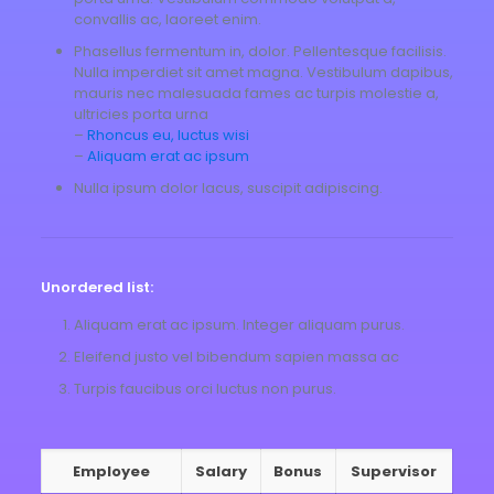
convallis ac, laoreet enim.
Phasellus fermentum in, dolor. Pellentesque facilisis.
Nulla imperdiet sit amet magna. Vestibulum dapibus,
mauris nec malesuada fames ac turpis molestie a,
ultricies porta urna
–
Rhoncus eu, luctus wisi
–
Aliquam erat ac ipsum
Nulla ipsum dolor lacus, suscipit adipiscing.
Unordered list:
Aliquam erat ac ipsum. Integer aliquam purus.
Eleifend justo vel bibendum sapien massa ac
Turpis faucibus orci luctus non purus.
Employee
Salary
Bonus
Supervisor