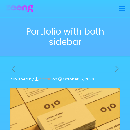
Portfolio with both
sidebar
Published by
admin
on
October 15, 2020