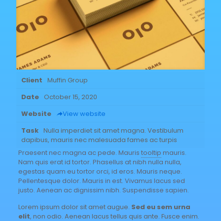
Client
Muffin Group
Date
October 15, 2020
Website
View website
Task
Nulla imperdiet sit amet magna. Vestibulum
dapibus, mauris nec malesuada fames ac turpis
Praesent nec magna ac pede. Mauris
tooltip
mauris.
Nam quis erat id tortor. Phasellus at nibh nulla nulla,
egestas quam eu tortor orci, id eros. Mauris neque.
Pellentesque dolor. Mauris in est. Vivamus lacus sed
justo. Aenean ac dignissim nibh. Suspendisse sapien.
Lorem ipsum dolor sit amet augue.
Sed eu sem urna
elit
, non odio. Aenean lacus tellus quis ante. Fusce enim.